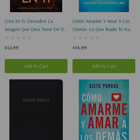
Cree En Ti: Descubre La
Cómo Amarme Y Amar A Los
Imagen Que Dios Tiene De Ti
Demás: Lo Que Nadie Te Ha
(Digital EBook)
Dicho Sobre El Amor (Digital
EBook)
$12.99
$14.99
Add To Cart
Add To Cart