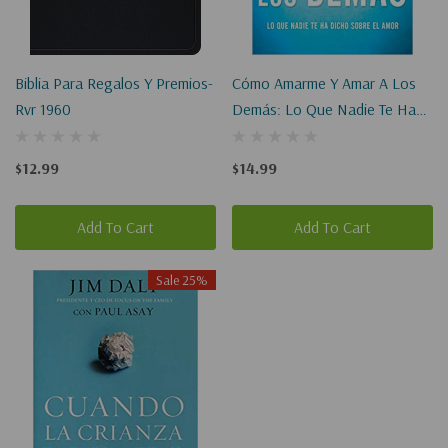
Biblia Para Regalos Y Premios-
Cómo Amarme Y Amar A Los
Rvr 1960
Demás: Lo Que Nadie Te Ha
Dicho Sobre El Amor
$12.99
$14.99
Add To Cart
Add To Cart
Sale 25%