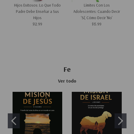
Hijos Exitosos: Lo Que Todo
Límites Con Los
Padre Debe Enseñar a Sus
Adolescentes: Cuando Decir
Hijos
'Sí', Cómo Decir 'No'
$12.99
$15.99
Fe
Ver todo