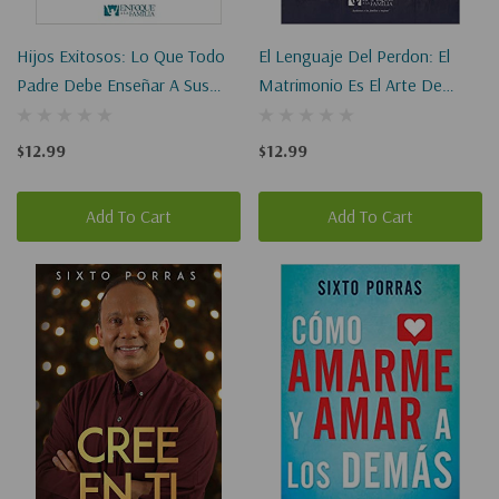
Hijos Exitosos: Lo Que Todo
El Lenguaje Del Perdon: El
Padre Debe Enseñar A Sus
Matrimonio Es El Arte De
Hijos (Digital EBook)
Aprender A Vivir Juntos
(Digital EBook)
$12.99
$12.99
Add To Cart
Add To Cart