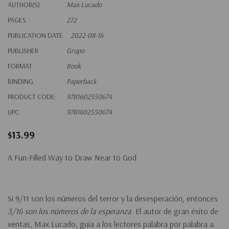
AUTHOR(S)
Max Lucado
PAGES
272
PUBLICATION DATE
2022-08-16
PUBLISHER
Grupo
FORMAT
Book
BINDING
Paperback
PRODUCT CODE:
9781602550674
UPC:
9781602550674
$13.99
A Fun-Filled Way to Draw Near to God
Si 9/11 son los números del terror y la desesperación, entonces
3/16 son los números de la esperanza
. El autor de gran éxito de
ventas, Max Lucado, guía a los lectores palabra por palabra a