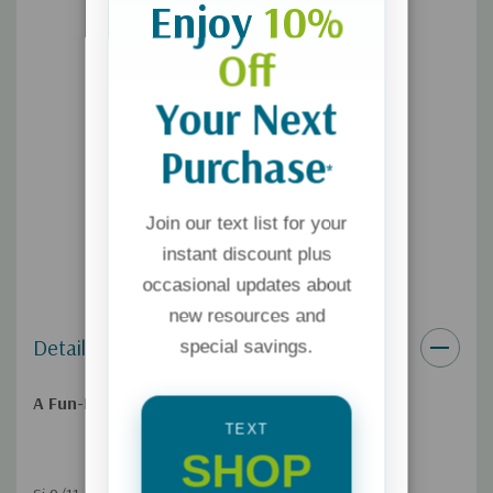
Enjoy
10%
evangelístico, audiolibro y libro para regalo
Off
Your Next
Purchase
*
Join our text list for your
instant discount plus
occasional updates about
new resources and
Details
special savings.
A Fun-Filled Way to Draw Near to God
TEXT
SHOP