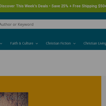
New for Summer - Explore the James Herriot Collection
Faith & Culture
Christian Fiction
Christian Livin