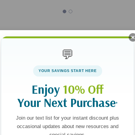
Fe
💬
Ver todo
YOUR SAVINGS START HERE
Enjoy
10% Off
Your Next Purchase
*
Join our text list for your instant discount plus
occasional updates about new resources and
special savings.