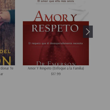
rdonar Te
Amor Y Respeto (Enfoque a la Familia)
E
ar
$17.99