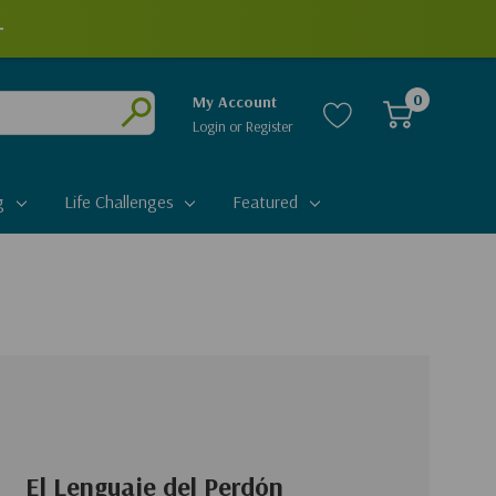
0
My Account
Login
or
Register
Submit
g
Life Challenges
Featured
El Lenguaje del Perdón