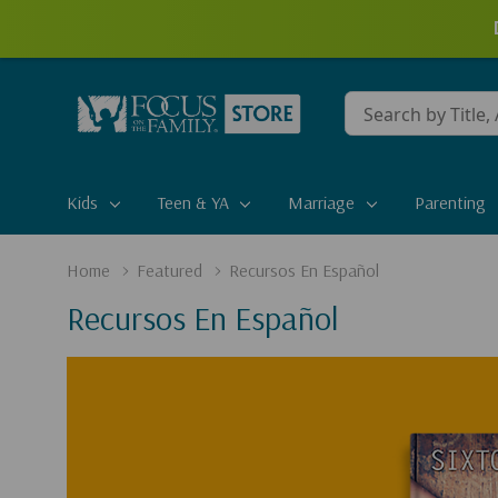
Conduct
a
search
Kids
Teen & YA
Marriage
Parenting
Home
Featured
Recursos En Español
Recursos En Español