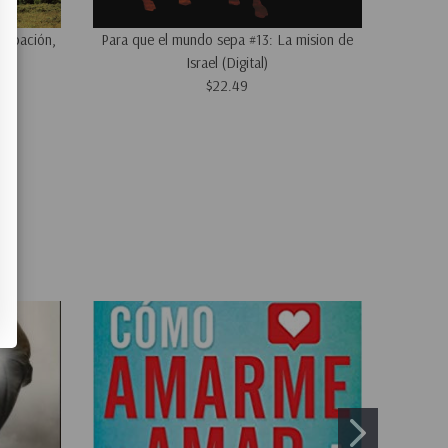
cupación,
Para que el mundo sepa #13: La mision de
Guia d
Israel (Digital)
$22.49