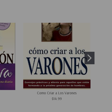
Como Criar a Los Varones
Cómo Cri
$14.99
Para A
Pr